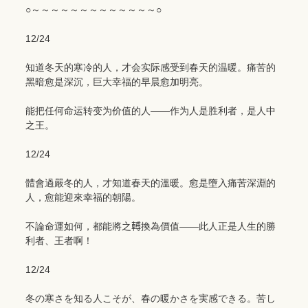
○～～～～～～～～～～～～～○
12/24
知道冬天的寒冷的人，才会实际感受到春天的温暖。痛苦的
黑暗愈是深沉，巨大幸福的早晨愈加明亮。
能把任何命运转变为价值的人――作为人是胜利者，是人中
之王。
12/24
體會過嚴冬的人，才知道春天的溫暖。愈是墮入痛苦深淵的
人，愈能迎來幸福的朝陽。
不論命運如何，都能將之𨍭換為價值――此人正是人生的勝
利者、王者啊！
12/24
冬の寒さを知る人こそが、春の暖かさを実感できる。苦し