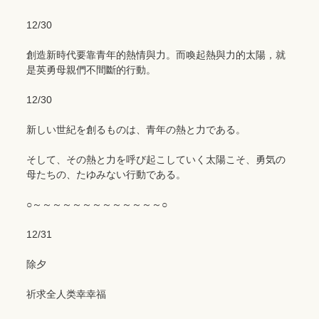
12/30
創造新時代要靠青年的熱情與力。而喚起熱與力的太陽，就
是英勇母親們不間斷的行動。
12/30
新しい世紀を創るものは、青年の熱と力である。
そして、その熱と力を呼び起こしていく太陽こそ、勇気の
母たちの、たゆみない行動である。
○～～～～～～～～～～～～～○
12/31
除夕
祈求全人类幸幸福