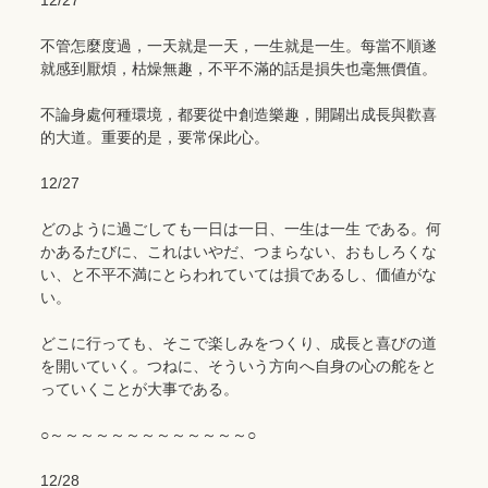
12/27
不管怎麼度過，一天就是一天，一生就是一生。每當不順遂
就感到厭煩，枯燥無趣，不平不滿的話是損失也毫無價值。
不論身處何種環境，都要從中創造樂趣，開闢出成長與歡喜
的大道。重要的是，要常保此心。
12/27
どのように過ごしても一日は一日、一生は一生 である。何
かあるたびに、これはいやだ、つまらない、おもしろくな
い、と不平不満にとらわれていては損であるし、価値がな
い。
どこに行っても、そこで楽しみをつくり、成長と喜びの道
を開いていく。つねに、そういう方向へ自身の心の舵をと
っていくことが大事である。
○～～～～～～～～～～～～～○
12/28