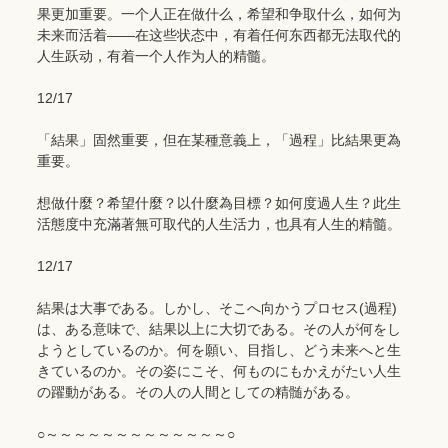
果更加重要。一个人正在做什么，希望和争取什么，如何为
未来而活着——在这些状态中，有着任何东西都无法取代的
人生跃动，有着一个人作为人的精髓。
12/17
「結果」固然重要，但在某種意義上，「過程」比結果更為
重要。
想做什麼？希望什麼？以什麼為目標？如何度過人生？此生
活態度中充滿著無可取代的人生活力，也具有人生的精髓。
12/17
結果は大事である。しかし、そこへ向かうプロセス(過程)
は、ある意味で、結果以上に大切である。その人が何をし
ようとしているのか。何を願い、目指し、どう未来へと生
きているのか。その姿にこそ、何ものにもかえがたい人生
の躍動がある。その人の人間としての精髄がある。
○～～～～～～～～～～～～～○