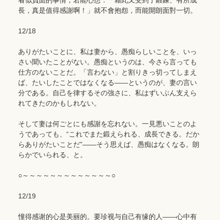
看似負面的事情，若能心想：「藉此又受到了鍛鍊、有所成
長，真是值得感謝啊！」就不會抱怨，而能開朗面對一切。
12/18
ありがたいことに、私は妻から、愚痴らしいことを、いっ
さい聞いたことがない。愚痴というのは、今さら言っても
仕方のないことだ。「言わない」と割りきっ切ってしまえ
ば、たいしたことではなくなる――というのが、妻の言い
分である。自己を律するその強さに、私はずいぶん支えら
れてきたのかもしれない。
そして妻は何ごとにも感謝を忘れない。一見悪いことのよ
うであっても、“これでまた鍛えられる、成長できる。だか
らありがたいことだ”――そう思えば、愚痴はなくなる。朗
らかでいられる、と。
○～～～～～～～～～～～～～○
12/19
憧得感谢的心是美丽的。要珍视与自己有缘的人――心中有