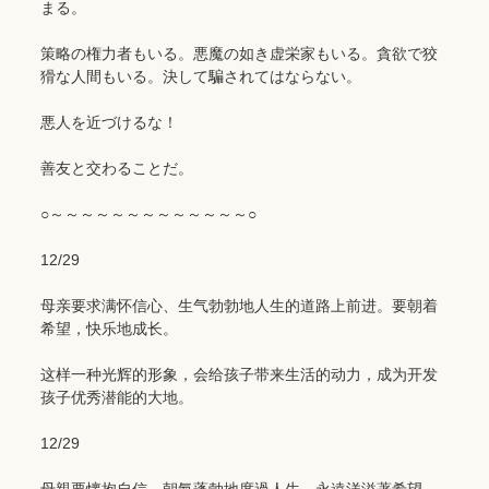
まる。
策略の権力者もいる。悪魔の如き虚栄家もいる。貪欲で狡
猾な人間もいる。決して騙されてはならない。
悪人を近づけるな！
善友と交わることだ。
○～～～～～～～～～～～～～○
12/29
母亲要求满怀信心、生气勃勃地人生的道路上前进。要朝着
希望，快乐地成长。
这样一种光辉的形象，会给孩子带来生活的动力，成为开发
孩子优秀潜能的大地。
12/29