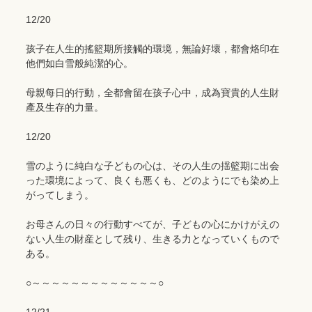
12/20
孩子在人生的搖籃期所接觸的環境，無論好壞，都會烙印在
他們如白雪般純潔的心。
母親每日的行動，全都會留在孩子心中，成為寶貴的人生財
產及生存的力量。
12/20
雪のように純白な子どもの心は、その人生の揺籃期に出会
った環境によって、良くも悪くも、どのようにでも染め上
がってしまう。
お母さんの日々の行動すべてが、子どもの心にかけがえの
ない人生の財産として残り、生きる力となっていくもので
ある。
○～～～～～～～～～～～～～○