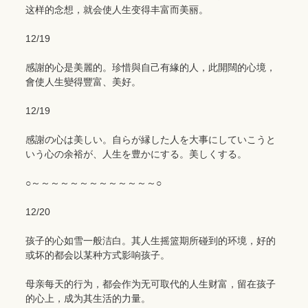
这样的念想，就会使人生变得丰富而美丽。
12/19
感謝的心是美麗的。珍惜與自己有緣的人，此開闊的心境，
會使人生變得豐富、美好。
12/19
感謝の心は美しい。自らが縁した人を大事にしていこうと
いう心の余裕が、人生を豊かにする。美しくする。
○～～～～～～～～～～～～～○
12/20
孩子的心如雪一般洁白。其人生摇篮期所碰到的环境，好的
或坏的都会以某种方式影响孩子。
母亲每天的行为，都会作为无可取代的人生财富，留在孩子
的心上，成为其生活的力量。