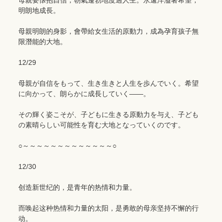
母親要懐抱自信，朝氣蓬勃地度過人生。永遠洋溢著希望，
明朗地成長。
母親明朗的身影，會帶給女生活的原動力，成為孕育孩子無
限潛能的大地。
12/29
母親が自信をもって、生き生きと人生を歩んでいく。希望
に向かって、朗らかに成長していく――。
その輝く姿こそが、子どもに生きる原動力を与え、子ども
の素晴らしい可能性を育む大地となっていくのです。
○～～～～～～～～～～～～～○
12/30
创造新世纪的，是青年的热情和力量。
而唤起这种热情和力量的太阳，是勇敢的母亲坚持不懈的行
动。