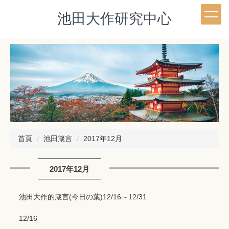
跳
池田大作研究中心
到
主
要
內
容
區
首頁
池田箴言
2017年12月
2017年12月
池田大作的箴言(今日の葉)12/16～12/31
12/16