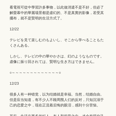
看電視可從中學習許多事物，以此做消遣不是不好，但必了
解螢幕中的華麗場景都是虛幻的、不是真實的影像，若受其
擺布，就不是賢明的生活方式了。
12/22
テレビを見て楽しむのもよいし、そこから学べることもた
くさんある。
しかし、テレビの中の華やかさは、幻のようなものです。
虚像に振り回されては、賢明な生き方はできません。
○～～～～～～～～～～～～～○
12/23
很多人有一种错觉，以为结婚就是幸福。当然，结婚自由。
但是应当知道，有不少人不顾周围人们的反对，只知沉溺于
己的恋爱之中，现在正流着后悔的眼泪，感到十分苦恼。