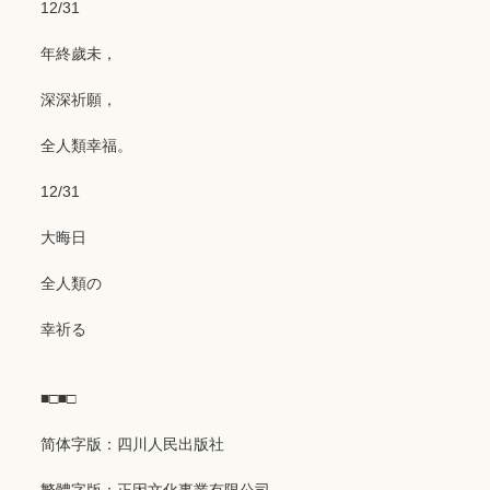
12/31
年終歲未，
深深祈願，
全人類幸福。
12/31
大晦日
全人類の
幸祈る
■□■□
简体字版：四川人民出版社