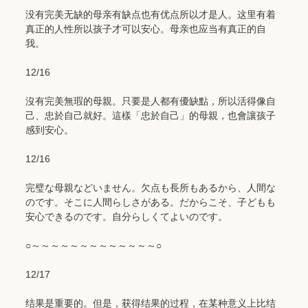
没有完美无缺的母亲有缺点也有优点所以才是人。这里有着
真正的人性所以孩子才可以安心。母亲也应当有真正的自
我。
12/16
沒有完美無瑕的母親。只要是人都有優缺點，所以活得像自
己、忠於自己就好。這樣「忠於自己」的母親，也會讓孩子
感到安心。
12/16
完璧な母親などいません。欠点も長所もあるから、人間な
のです。そこに人間らしさがある。だからこそ、子どもも
安心できるのです。自分らしくてよいのです。
○～～～～～～～～～～～～～○
12/17
结果是重要的。但是，获得结果的过程，在某种意义上比结