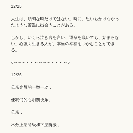
12/25
人生は、順調な時だけではない。時に、思いもかけなかっ
たような苦難に出会うことがある。
しかし、いくら泣き言を言い、運命を嘆いても、始まらな
い。心強く生きる人が、本当の幸福をつかむことができ
る。
○～～～～～～～～～～～～～○
12/26
母亲光辉的一举一动，
使我们的心明朗快乐。
母亲，
不分上层阶级和下层阶级，