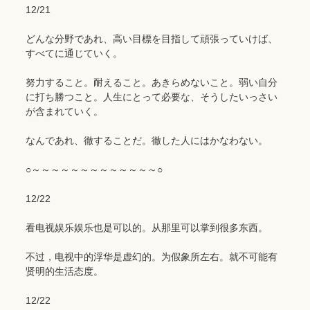
12/21
どんな分野であれ、高い目標を目指して頑張っていけば、
すべてに通じていく。
努力すること。耐えること。あきらめないこと。弱い自分
に打ち勝つこと。人生にとって必要な、そうしたいっさい
が含まれていく。
なんであれ、徹することだ。徹した人にはかなわない。
○～～～～～～～～～～～～～○
12/22
看电视娱乐娱乐也是可以的。从那里可以掌到很多东西。
不过，电视中的浮华是虚幻的。为假象所左右。就不可能有
贤明的生活态度。
12/22