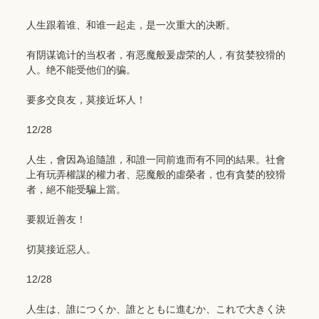
人生跟着谁、和谁一起走，是一次重大的决断。
有阴谋诡计的当权者，有恶魔般爰虚荣的人，有贫婪狡猾的
人。绝不能受他们的骗。
要多交良友，莫接近坏人！
12/28
人生，會因為追隨誰，和誰一同前進而有不同的結果。社會
上有玩弄權謀的權力者、惡魔般的虛榮者，也有貪婪的狡猾
者，絕不能受騙上當。
要親近善友！
切莫接近惡人。
12/28
人生は、誰につくか、誰とともに進むか、これで大きく決