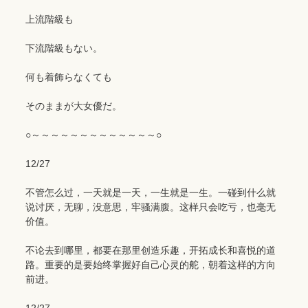
上流階級も
下流階級もない。
何も着飾らなくても
そのままが大女優だ。
○～～～～～～～～～～～～～○
12/27
不管怎么过，一天就是一天，一生就是一生。一碰到什么就
说讨厌，无聊，没意思，牢骚满腹。这样只会吃亏，也毫无
价值。
不论去到哪里，都要在那里创造乐趣，开拓成长和喜悦的道
路。重要的是要始终掌握好自己心灵的舵，朝着这样的方向
前进。