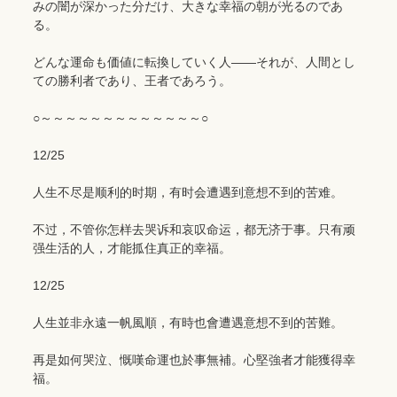
みの闇が深かった分だけ、大きな幸福の朝が光るのであ
る。
どんな運命も価値に転換していく人――それが、人間とし
ての勝利者であり、王者であろう。
○～～～～～～～～～～～～～○
12/25
人生不尽是顺利的时期，有时会遭遇到意想不到的苦难。
不过，不管你怎样去哭诉和哀叹命运，都无济于事。只有顽
强生活的人，才能㧓住真正的幸福。
12/25
人生並非永遠一帆風順，有時也會遭遇意想不到的苦難。
再是如何哭泣、慨嘆命運也於事無補。心堅強者才能獲得幸
福。