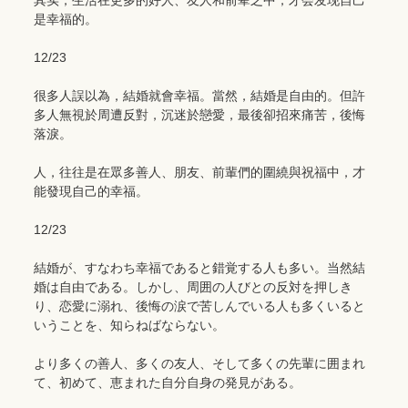
其实，生活在更多的好人、友人和前辈之中，才会发现自己
是幸福的。
12/23
很多人誤以為，結婚就會幸福。當然，結婚是自由的。但許
多人無視於周遭反對，沉迷於戀愛，最後卻招來痛苦，後悔
落淚。
人，往往是在眾多善人、朋友、前輩們的圍繞與祝福中，才
能發現自己的幸福。
12/23
結婚が、すなわち幸福であると錯覚する人も多い。当然結
婚は自由である。しかし、周囲の人びとの反対を押しき
り、恋愛に溺れ、後悔の涙で苦しんでいる人も多くいると
いうことを、知らねばならない。
より多くの善人、多くの友人、そして多くの先輩に囲まれ
て、初めて、恵まれた自分自身の発見がある。